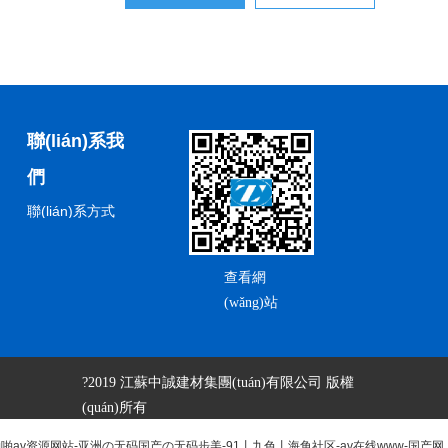
聯(lián)系我
們
聯(lián)系方式
在線留言
查看網
(wǎng)站
?2019 江蘇中誠建材集團(tuán)有限公司 版權
(quán)所有
av资源网站-亚洲の无码国产の无码步美-91丨九色丨海角社区-av在线www-国产网