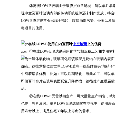
③离线LOW-E玻璃由于银膜层非常脆弱，所以单片暴
现中空及百叶玻璃内部的传动系统组件还未制作完成，待合
LOW-E膜层也常会出现手指印、膜层局部污染、受损以及
宅项目的使用。
二、在线
LOW-E使用在内置百叶
中空玻璃
上的优势
①在线LOW-E玻璃是采用化学气相沉积工艺和专用
料为半导体氧化物，玻璃固化后该膜层是烧结在玻璃内表面
优点。该技术是位居世界LOW-E玻璃一线品牌巨头“旭硝子
中有着诸多优势，比如：可以后期钢化、弯曲加工、可以单
即便百叶帘片在玻璃表面反复升降摩擦，都很难产生膜层损
品。
②在线LOW-E无需以销定产，可大批量生产销售，
色差，补片及时。单片LOW-E玻璃暴露在空气中，使用寿
用寿命以上，满足住宅30年以上寿命的需求。