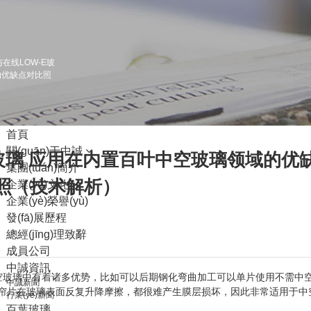
工具箱柜
優(yōu)勢及案例
技術(shù)優(yōu)勢
在线LOW-E玻
工程案例
的优缺点对比照
百葉窗應(yīng)用案例
鑲嵌玻璃應(yīng)用案例
實(shí)體整體家居案例
聯(lián)系我們
首頁
關(guān)于中誠
E玻璃 应用在内置百叶中空玻璃领域的优
集團(tuán)簡介
照（技术解析）
企業(yè)文化
企業(yè)榮譽(yù)
發(fā)展歷程
總經(jīng)理致辭
成員公司
中誠資訊
叶中空玻璃中有着诸多优势，比如可以后期钢化弯曲加工可以单片使用不需中
中誠新聞
帘片在玻璃表面反复升降摩擦，都很难产生膜层损坏，因此非常适用于中
行業(yè)新聞
百葉玻璃