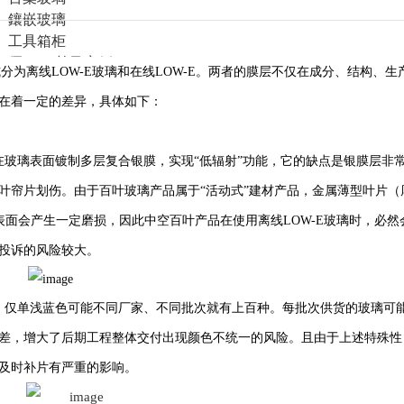
鑲嵌玻璃
工具箱柜
優(yōu)勢及案例
分为离线LOW-E玻璃和在线LOW-E。两者的膜层不仅在成分、结构、生
技術(shù)優(yōu)勢
在着一定的差异，具体如下：
工程案例
百葉窗應(yīng)用案例
鑲嵌玻璃應(yīng)用案例
實(shí)體整體家居案例
在玻璃表面镀制多层复合银膜，实现“低辐射”功能，它的缺点是银膜层非
聯(lián)系我們
叶帘片划伤。由于百叶玻璃产品属于“活动式”建材产品，金属薄型叶片（
璃内表面会产生一定磨损，因此中空百叶产品在使用离线LOW-E玻璃时，必然
投诉的风险较大。
杂，仅单浅蓝色可能不同厂家、不同批次就有上百种。每批次供货的玻璃可
差，增大了后期工程整体交付出现颜色不统一的风险。且由于上述特殊性
及时补片有严重的影响。