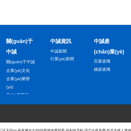
關(guān)于
中誠資訊
中誠產
中誠
中誠新聞
(chǎn)業(yè)
行業(yè)新聞
百葉玻璃
關(guān)于中誠
鑲嵌玻璃
企業(yè)文化
工具箱柜
企業(yè)榮譽
(yù)
發(fā)展歷程
領(lǐng)導(dǎo)
致辭
成員公司
无码av-夜夜爽妓女8888视频免费观看-福利色导航-国产午夜免费-影音先锋人妻啪啪