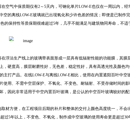
露在空气中保质期仅有2～5天内，可钢化单片LOW-E也仅在一周以内，经
中空的离线LOW-E玻璃就已出现氧化和少许色差的情况；即便是已制作
颜色的保持性等质保期很难超过5年，几乎不能满足与建筑物同寿命，不适
材料在浮法生产线上的玻璃带表面形成一层具有低辐射性能的功能膜，其膜
上，硬度高，膜层耐磨性好，无色差，稳定性好，具有高透光性及颜色均
”的主打产品。在线LOW-E与离线LOW-E相比，使用在内置遮阳百叶中空
片使用、不需中空层保护、不氧化、不变色、耐辐射、不受存储时间的影
坏，因此非常适用于中空内置百叶玻璃，是公认的中空百叶玻璃较好的配
就地取材方便，在工程项目后期的补片和整体的交付上颜色高度统一，不会
命超过5年以上，不变色、不氧化，制作成中空玻璃的使用寿命更是超过30