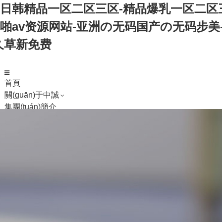
日韩精品一区二区三区-精品爆乳一区二区三区
av资源网站-亚洲の无码国产の无码步美-9
久草新免费
首頁
關(guān)于中誠
集團(tuán)簡介
企業(yè)文化
企業(yè)榮譽(yù)
發(fā)展歷程
總經(jīng)理致辭
成員公司
中誠資訊
中誠新聞
行業(yè)新聞
百葉玻璃
鑲嵌玻璃