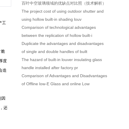
百叶中空玻璃领域的优缺点对比照（技术解析）
The project cost of using outdoor shutter and
using hollow built-in shading louv
产工
Comparison of technological advantages
between the replication of hollow built-i
Duplicate the advantages and disadvantages
常脆
of single and double handles of built
The hazard of built-in louver insulating glass
厚度
handle installed after factory pr
会造
Comparison of Advantages and Disadvantages
of Offline low-E Glass and online Low
能因
，还