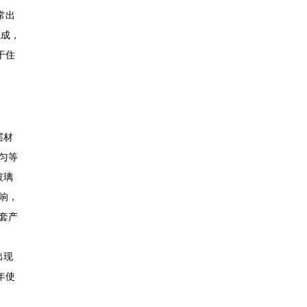
常出
完成，
于住
层材
匀等
玻璃
响，
套产
出现
年使