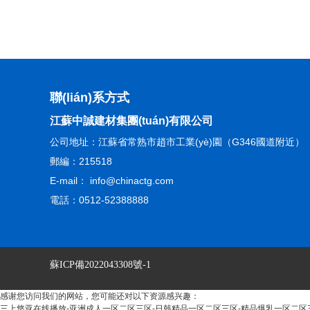
聯(lián)系方式
江蘇中誠建材集團(tuán)有限公司
公司地址：江蘇省常熟市趙市工業(yè)園（G346國道附近）
郵編：215518
E-mail：
info@chinactg.com
電話：0512-52388888
蘇ICP備2022043308號-1
感谢您访问我们的网站，您可能还对以下资源感兴趣：
三上悠亚在线播放-亚洲成人一区二区三区-日韩精品一区二区三区-精品爆乳一区二区三区